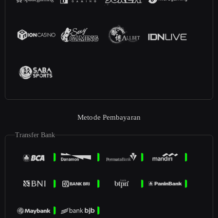
Metode Pembayaran
Transfer Bank