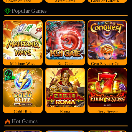
Power of Thor Megaways
Aztec Gems
Gates of Gatot Kaca
Popular Games
Mahjong Ways
Koi Gate
Gem Saviour Conquest
Gold Blitz
Roma
Fiery Sevens
Hot Games