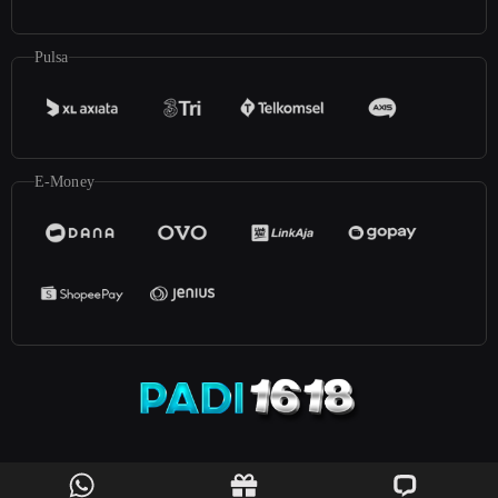
Pulsa
E-Money
©2024
Padi1618
. All rights reserved | 18+