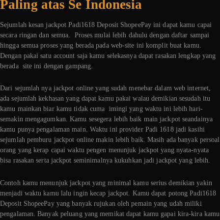
Paling atas Se Indonesia
Sejumlah kesan jackpot Padi1618 Deposit ShopeePay ini dapat kamu capai
secara ringan dan semua. Proses mulai lebih dahulu dengan daftar sampai
hingga semua proses yang berada pada web-site ini komplit buat kamu.
Dengan pakai satu account saja kamu selekasnya dapat rasakan lengkap yang
berada site ini dengan gampang.
Dari sejumlah nya jackpot online yang sudah menebar dalam web internet,
ada sejumlah kekhasan yang dapat kamu pakai walau demikian sesudah itu
kamu mainkan biar kamu tidak cuma imingi yang waktu ini lebih hari-
semakin mengagumkan. Kamu sesegera lebih baik main jackpot seandainya
kamu punya pengalaman main. Waktu ini provider Padi 1618 jadi kasihi
sejumlah pemburu jackpot online makin lebih baik. Masih ada banyak persoal
orang yang kerap capai waktu pengen menunjuk jackpot yang nyata-nyata
bisa rasakan serta jackpot seminimalnya kukuhkan jadi jackpot yang lebih.
Contoh kamu menunjuk jackpot yang minimal kamu serius demikian yakin
menjadi waktu kamu lalu ingin kecap jackpot. Kamu dapat potong Padi1618
Deposit ShopeePay yang banyak rujukan oleh pemain yang udah miliki
pengalaman. Banyak peluang yang memikat dapat kamu gapai kira-kira kamu