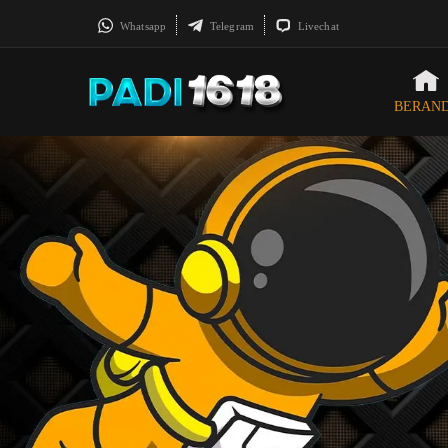
Whatsapp
Telegram
Livechat
BERAN