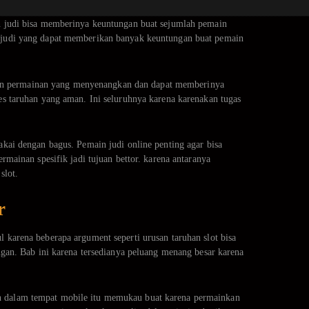
n judi bisa memberinya keuntungan buat sejumlah pemain
n judi yang dapat memberikan banyak keuntungan buat pemain
lihan permainan yang menyenangkan dan dapat memberinya
es taruhan yang aman. Ini seluruhnya karena karenakan tugas
akai dengan bagus. Pemain judi online penting agar bisa
mainan spesifik jadi tujuan bettor. karena antaranya
slot.
r
 karena beberapa argument seperti urusan taruhan slot bisa
ungan. Bab ini karena tersedianya peluang menang besar karena
an dalam tempat mobile itu memukau buat karena permainkan