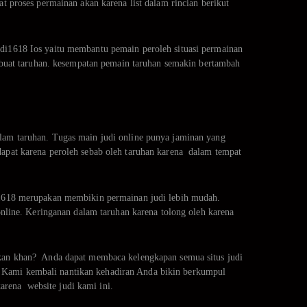
t proses permainan akan karena list dalam rincian berikut
di1618 Ios yaitu membantu pemain peroleh situasi permainan
u buat taruhan. kesempatan pemain taruhan semakin bertambah
lam taruhan. Tugas main judi online punya jaminan yang
dapat karena peroleh sebab oleh taruhan karena dalam tempat
i 1618 merupakan membikin permainan judi lebih mudah.
online. Keringanan dalam taruhan karena tolong oleh karena
ikan khan? Anda dapat membaca kelengkapan semua situs judi
ni. Kami kembali nantikan kehadiran Anda bikin berkumpul
karena website judi kami ini.