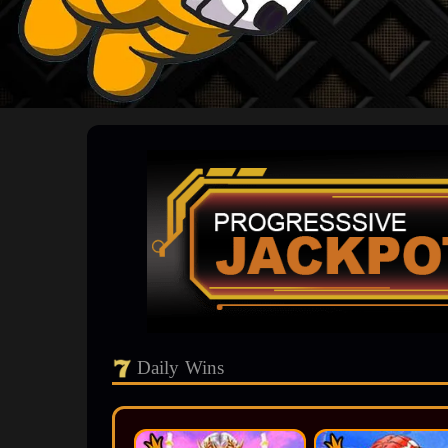
Daily Wins