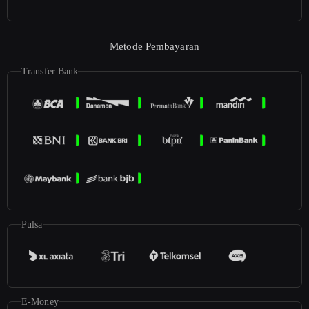
Metode Pembayaran
Transfer Bank
Pulsa
E-Money