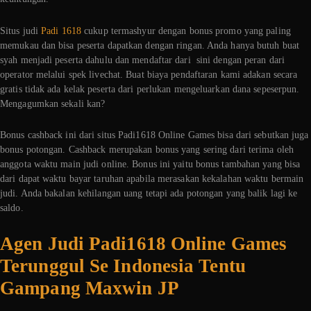
Situs judi
Padi 1618
cukup termashyur dengan bonus promo yang paling
memukau dan bisa peserta dapatkan dengan ringan. Anda hanya butuh buat
syah menjadi peserta dahulu dan mendaftar dari sini dengan peran dari
operator melalui spek livechat. Buat biaya pendaftaran kami adakan secara
gratis tidak ada kelak peserta dari perlukan mengeluarkan dana sepeserpun.
Mengagumkan sekali kan?
Bonus cashback ini dari situs Padi1618 Online Games bisa dari sebutkan juga
bonus potongan. Cashback merupakan bonus yang sering dari terima oleh
anggota waktu main judi online. Bonus ini yaitu bonus tambahan yang bisa
dari dapat waktu bayar taruhan apabila merasakan kekalahan waktu bermain
judi. Anda bakalan kehilangan uang tetapi ada potongan yang balik lagi ke
saldo.
Agen Judi Padi1618 Online Games
Terunggul Se Indonesia Tentu
Gampang Maxwin JP