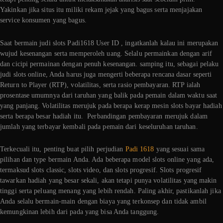
Yakinkan jika situs itu miliki rekam jejak yang bagus serta menjajakan
service konsumen yang bagus.
Saat bermain judi slots Padi1618 User ID , ingatkanlah kalau ini merupakan
wujud kesenangan serta memperoleh uang. Selalu permainkan dengan arif
dan cicipi permainan dengan penuh kesenangan. samping itu, sebagai pelaku
judi slots online, Anda harus juga mengerti beberapa rencana dasar seperti
Return to Player (RTP), volatilitas, serta rasio pembayaran. RTP ialah
prosentase umumnya dari taruhan yang balik pada pemain dalam waktu saat
yang panjang. Volatilitas merujuk pada berapa kerap mesin slots bayar hadiah
serta berapa besar hadiah itu. Perbandingan pembayaran merujuk dalam
jumlah yang terbayar kembali pada pemain dari keseluruhan taruhan.
Terkecuali itu, penting buat pilih perjudian
Padi 1618
yang sesuai sama
pilihan dan type bermain Anda. Ada beberapa model slots online yang ada,
termaksud slots classic, slots video, dan slots progresif. Slots progresif
tawarkan hadiah yang besar sekali, akan tetapi punya volatilitas yang makin
tinggi serta peluang menang yang lebih rendah. Paling akhir, pastikanlah jika
Anda selalu bermain-main dengan biaya yang terkonsep dan tidak ambil
kemungkinan lebih dari pada yang bisa Anda tanggung.