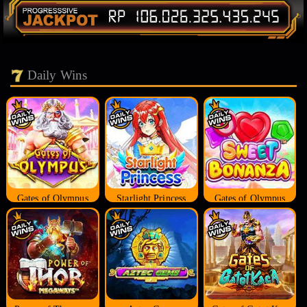
Daily Wins
Gates of Olympus
Starlight Princess
Gates of Olympus