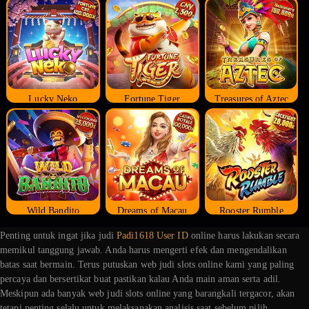
Lucky Neko
Fortune Tiger
Treasures of Aztec
Wild Bandito
Dreams of Macau
Rooster Rumble
Penting untuk ingat jika judi
Padi1618 User ID
online harus lakukan secara
memikul tanggung jawab. Anda harus mengerti efek dan mengendalikan
batas saat bermain. Terus putuskan web judi slots online kami yang paling
percaya dan bersertikat buat pastikan kalau Anda main aman serta adil.
Meskipun ada banyak web judi slots online yang barangkali tergacor, akan
tetapi penting selalu untuk melaksanakan analisis saat sebelum pilih.