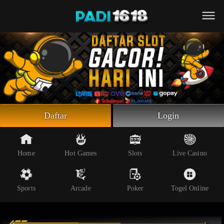
Beranda
Slot Online
Live Casino
Sportsbook
Arcade
Togel Online
Daftar
Login
Poker
Whatsapp
Home
Hot Games
Slots
Live Casino
Telegram
Sports
Arcade
Poker
Togel Online
Livechat